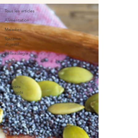
Tous les articles
Alimentation
Maladies
Système
digestif
Réflexologie
Huiles
essentielles
Jeûne
Portraits
inspirants
Bibliographie
Restos sans
gluten & vegan
Recettes
Développement