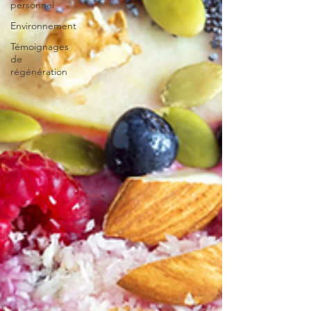
personnel
Environnement
Témoignages
de
régénération