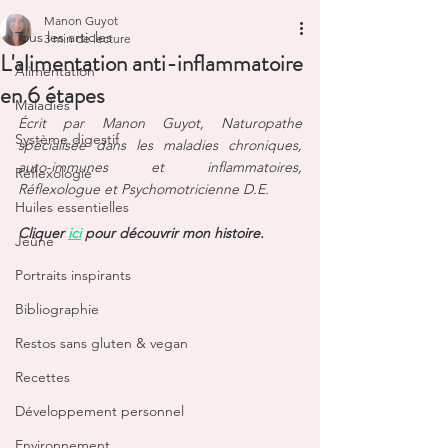
Manon Guyot
Tous les articles
3 min de lecture
L'alimentation anti-inflammatoire
Alimentation
en 6 étapes
Maladies
Écrit par Manon Guyot, Naturopathe 
Système digestif
spécialisée dans les maladies chroniques, 
auto-immunes et inflammatoires, 
Réflexologie
Réflexologue et Psychomotricienne D.E.
Huiles essentielles
Cliquer 
ici
 pour découvrir mon histoire.
Jeûne
Portraits inspirants
Bibliographie
Restos sans gluten & vegan
Recettes
Développement personnel
Environnement