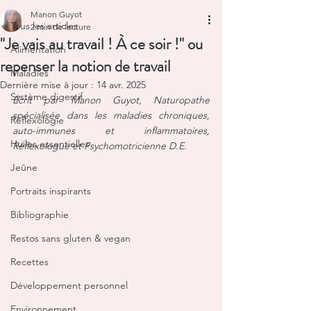
Manon Guyot
Tous les articles
2 min de lecture
"Je vais au travail ! À ce soir !" ou
Alimentation
repenser la notion de travail
Maladies
Dernière mise à jour :
14 avr. 2025
Système digestif
Écrit par Manon Guyot, Naturopathe 
spécialisée dans les maladies chroniques, 
Réflexologie
auto-immunes et inflammatoires, 
Huiles essentielles
Réflexologue et Psychomotricienne D.E.
Jeûne
Portraits inspirants
Bibliographie
Restos sans gluten & vegan
Recettes
Développement personnel
Environnement