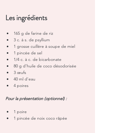
Les ingrédients
165 g de farine de riz 
3 c. à s. de psyllium
1 grosse cuillère à soupe de miel
1 pincée de sel
1/4 c. à c. de bicarbonate
80 g d’huile de coco désodorisée
3 œufs
40 ml d'eau
4 poires
Pour la présentation (optionnel) : 
1 poire
1 pincée de noix coco râpée