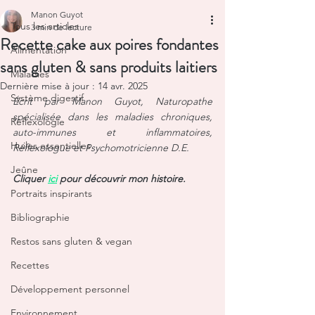
Manon Guyot
Tous les articles
3 min de lecture
Recette cake aux poires fondantes
Alimentation
sans gluten & sans produits laitiers
Maladies
Dernière mise à jour :
14 avr. 2025
Système digestif
Écrit par Manon Guyot, Naturopathe 
spécialisée dans les maladies chroniques, 
Réflexologie
auto-immunes et inflammatoires, 
Huiles essentielles
Réflexologue et Psychomotricienne D.E.
Jeûne
Cliquer 
ici
 pour découvrir mon histoire.
Portraits inspirants
Bibliographie
Restos sans gluten & vegan
Recettes
Développement personnel
Environnement