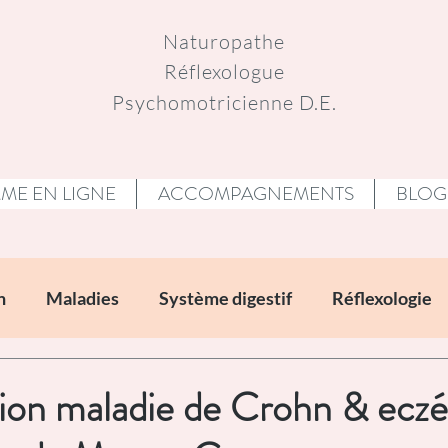
Naturopathe
Réflexologue
Psychomotricienne D.E.
E EN LIGNE
ACCOMPAGNEMENTS
BLOG
n
Maladies
Système digestif
Réflexologie
ne
Portraits inspirants
Bibliographie
Restos
ion maladie de Crohn & ecz