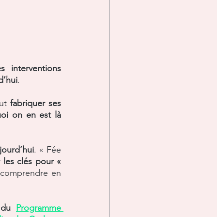
nterventions  
d’hui
.
ut 
fabriquer ses 
i on en est là 
jourd’hui
. « Fée 
les clés pour « 
e comprendre en 
 du 
Programme 