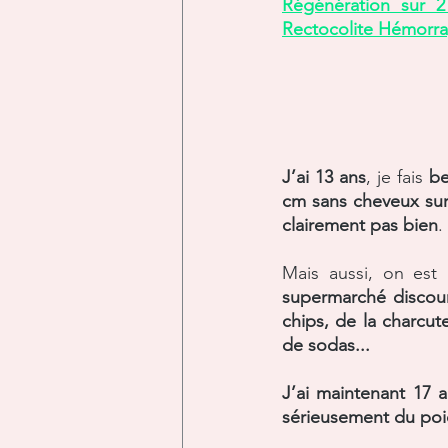
Régénération sur 2 
Rectocolite Hémorr
J’ai 13 ans
, je fais 
be
cm sans cheveux su
clairement pas bien
. 
Mais aussi, on est
supermarché discou
chips, de la charcut
de sodas...
J’ai maintenant 17 
sérieusement du poid