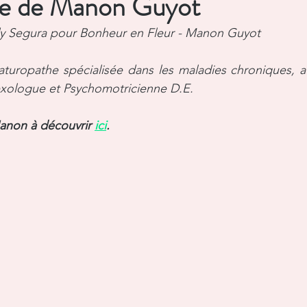
te de Manon Guyot
t personnel
Environnement
Témoignages de r
ndy Segura pour Bonheur en Fleur - Manon Guyot
uropathe spécialisée dans les maladies chroniques, a
exologue et Psychomotricienne D.E.
Manon à découvrir 
ici
.