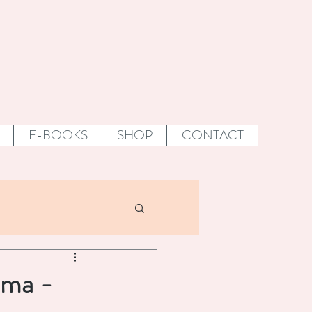
E-BOOKS
SHOP
CONTACT
 sans gluten & vegan
éma -