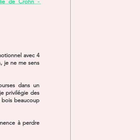
die de Crohn - 
otionnel avec 4 
, je ne me sens 
ourses dans un 
 privilégie des 
e bois beaucoup 
mmence à perdre 