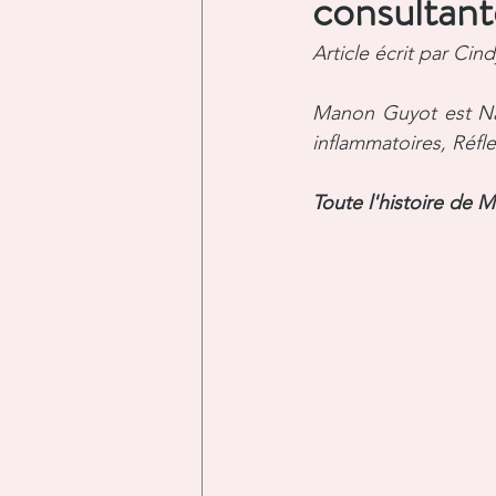
consultan
Recettes
Développemen
Article écrit par Ci
Manon Guyot est Nat
inflammatoires, Réfl
Toute l'histoire de 