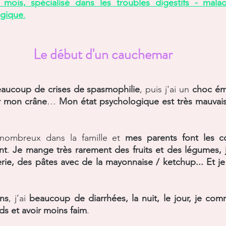
mois, spécialisé dans les troubles digestifs - mala
agique
.
Le début d'un cauchemar
aucoup de crises de spasmophilie
, puis j'ai un 
choc ém
r mon crâne
… 
Mon état psychologique est très mauvais
 nombreux dans la famille et 
mes parents font les c
nt
. 
Je mange très rarement des fruits et des légumes, je
erie, des pâtes avec de la mayonnaise / ketchup... Et j
ans
, j’ai 
beaucoup de diarrhées, la nuit, le jour, je co
s et avoir moins faim
. 