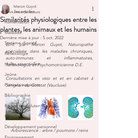
Manon Guyot
Tous les articles
2 min de lecture
Similarités physiologiques entre les
Alimentation
plantes, les animaux et les humains
Maladies
Dernière mise à jour :
5 oct. 2022
Système digestif
Écrit par Manon Guyot, Naturopathe 
spécialisée dans les maladies chroniques, 
Réflexologie
auto-immunes et inflammatoires, 
Huiles essentielles
Réflexologue et Psychomotricienne D.E.
Jeûne
Consultations en visio et et en cabinet à 
Portraits inspirants
Sérignan-du-Comtat (Vaucluse).
Bibliographie
Restos sans gluten & vegan
Recettes
Développement personnel
Arborescence : arbre / poumons / reins
Environnement