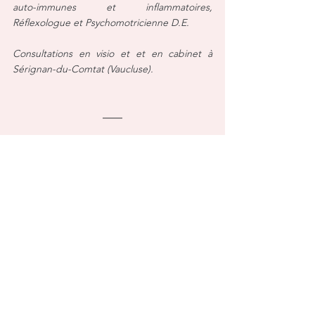
auto-immunes et inflammatoires, 
Réflexologue et Psychomotricienne D.E.
Consultations en visio et et en cabinet à 
Sérignan-du-Comtat (Vaucluse).
L'ensemble des informations, opinions, 
suggestions et conseils diffusés sur le site 
https://www.bonheurenfleur.com ne 
constituent en aucun cas un diagnostic, un 
traitement médical ou une incitation à 
quitter la médecine conventionnelle ou à 
arrêter ses traitements. Il s’agit uniquement 
d’un partage d’informations et de conseils 
en hygiène naturelle uniquement destinés à 
informer sur le mieux-être. Les droits de 