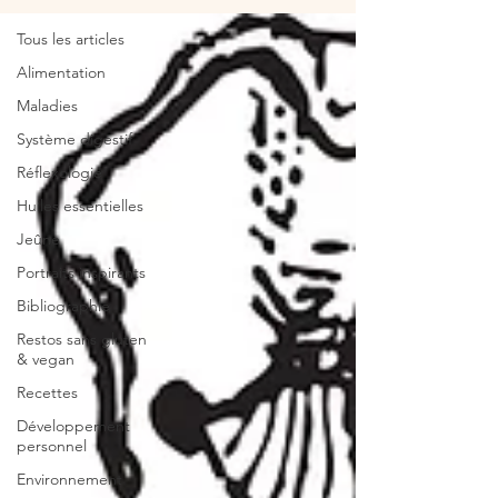
Tous les articles
Alimentation
Maladies
Système digestif
Réflexologie
Huiles essentielles
Jeûne
Portraits inspirants
Bibliographie
Restos sans gluten
& vegan
Recettes
Développement
personnel
Environnement