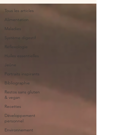
Tous les articles
Alimentation
Maladies
Système digestif
Réflexologie
Huiles essentielles
Jeûne
Portraits inspirants
Bibliographie
Restos sans gluten
& vegan
Recettes
Développement
personnel
Environnement