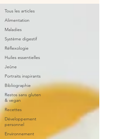
Tous les articles
Alimentation
Maladies
Système digestif
Réflexologie
Huiles essentielles
Jeûne
Portraits inspirants
Bibliographie
Restos sans gluten
& vegan
Recettes
Développement
personnel
Environnement