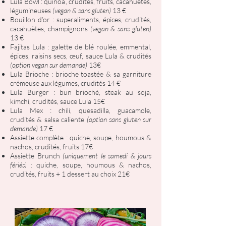
Lula Bowl : quinoa, crudités, fruits, cacahuètes,
légumineuses
(vegan & sans gluten)
13 €
Bouillon d’or : superaliments, épices, crudités,
cacahuètes, champignons
(vegan & sans gluten)
13 €
Fajitas Lula : galette de blé roulée, emmental,
épices, raisins secs, œuf, sauce Lula & crudités
(option vegan sur demande)
13€
Lula Brioche : brioche toastée & sa garniture
crémeuse aux légumes, crudités 14 €
Lula Burger : bun brioché, steak au soja,
kimchi, crudités, sauce Lula 15€
Lula Mex : chili, quesadilla, guacamole,
crudités & salsa caliente
(option sans gluten sur
demande)
17 €
Assiette complète : quiche, soupe, houmous &
nachos, crudités, fruits 17€
Assiette Brunch
(uniquement le samedi & jours
fériés)
: quiche, soupe, houmous & nachos,
crudités, fruits + 1 dessert au choix 21€